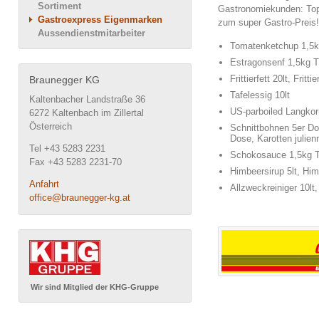
Sortiment
Gastronomiekunden: Top-
Gastroexpress Eigenmarken
zum super Gastro-Preis!
Aussendienstmitarbeiter
Tomatenketchup 1,5k
Estragonsenf 1,5kg 
Frittierfett 20lt, Frit
Braunegger KG
Tafelessig 10lt
Kaltenbacher Landstraße 36
US-parboiled Langkor
6272 Kaltenbach im Zillertal
Österreich
Schnittbohnen 5er Do
Dose, Karotten julie
Tel +43 5283 2231
Schokosauce 1,5kg 
Fax +43 5283 2231-70
Himbeersirup 5lt, Him
Anfahrt
Allzweckreiniger 10lt,
office@braunegger-kg.at
Wir sind Mitglied der KHG-Gruppe