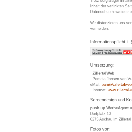
Trotz sorgfältiger inhalt
Inhalt der verlinkten Sei
Datenschutzhinweise so
Wir distanzieren uns vo
vermeiden.
Informationspflicht 
Umsetzung:
ZillertalWeb
Pamela Jansen van V
eMail:
pam@zillertalweb
Internet:
www.zillertalw
Screendesign und Ko
push up WerbeAgentu
Dorfplatz 10
6275 Aschau im Zillertal
Fotos von: