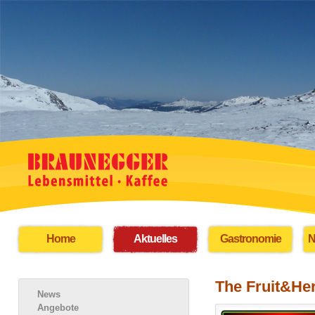
Home
Aktuelles
Gastronomie
N
The Fruit&He
News
Angebote