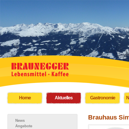
Home
Aktuelles
Gastronomie
N
Brauhaus Simo
News
Angebote