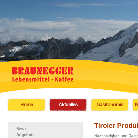
Home
Aktuelles
Gastronomie
N
Tiroler Produ
News
Angebote
Nachhaltigkeit und Regio